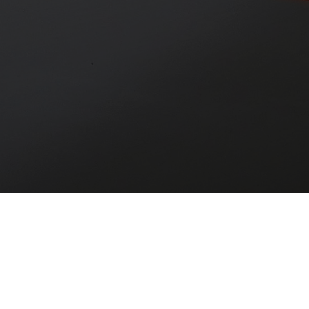
çmiş
Gelecek
Filtrele
Geçmiş