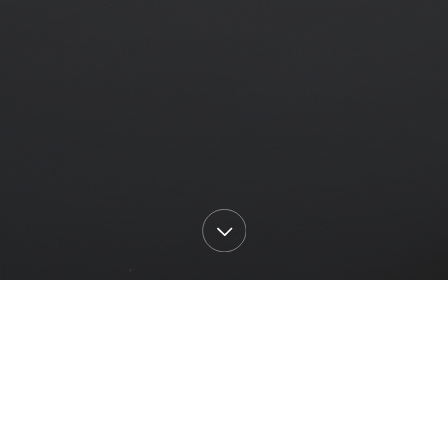
Tümü
Güncel
Ge
iş
Geçmiş