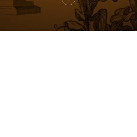
ZİYARET
MEŞHER
EBÜLT
ZİYARET BİLGİLERİ
HAKKIMIZDA
REHBERLİ TURLAR
VKV
ULAŞIM
BASIN
ERİŞİLEBİLİRLİK
EKİP
GENEL KURALLAR
İLETİŞİM
Kişis
Aydın
kişise
planl
taraf
ÇEREZ POLİTİKASI
beğen
alışka
işlen
ileti
ve ben
bu am