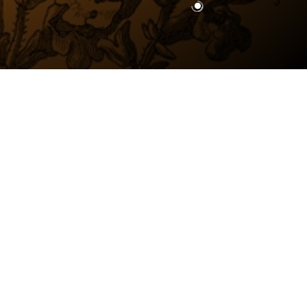
ENİMİZE ÜYE OLUN
TAMAM
el Verilerinin Korunması ve İşlenmesi
latma Metni
’ni okudum ve bu kapsamda
l verilerimin, tanıtım süreçlerinin
anması ve icrası amacıyla, Vehbi Koç Vakfı
ından sunulan ürün ve hizmetlerin
ilerime, ilgi alanlarıma ve kullanım
nlıklarıma göre özelleştirilmesi için
mesini ve bu kapsamda formda belirttiğim
şim bilgilerime reklam, promosyon, kampanya
zeri ticari elektronik ileti gönderilmesini ve
açla hizmet alınan tedarikçilerle