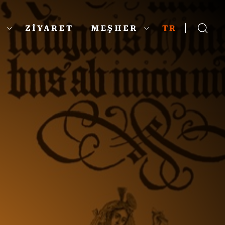
L
ZİYARET
MEŞHER
TR