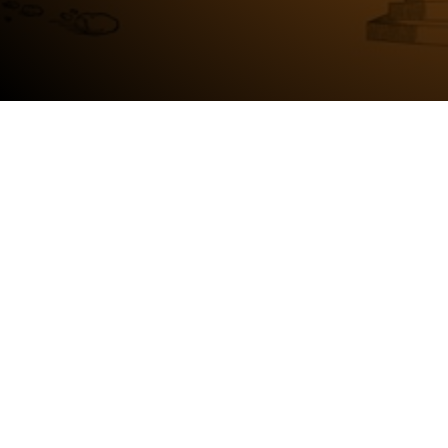
PROGRAM
SERGİLER
İstiklal Caddesi No:
211 Beyoğlu 34433
ETKİNLİKLER
İstanbul
YAYINLAR
+90 212 708 59 00
DİJİTAL
info@mesher.org
KİŞİSEL VERİ
POLİTİKASI