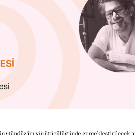
ün Gündüz’ün yürütücülüğünde gerçekleştirilecek atö