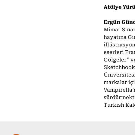
Atölye Yür
Ergün Gün
Mimar Sinan
hayatına Gır
illüstrasyon
eserleri Fr
Gölgeler” v
Sketchbook”
Üniversites
markalar içi
Vampirella’n
sürdürmekte
Turkish Kal