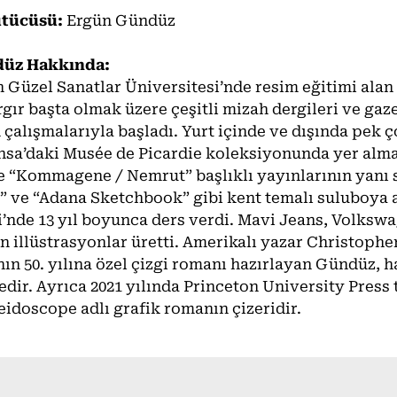
ütücüsü:
Ergün Gündüz
düz Hakkında:
 Güzel Sanatlar Üniversitesi’nde resim eğitimi ala
gır başta olmak üzere çeşitli mizah dergileri ve gaz
 çalışmalarıyla başladı. Yurt içinde ve dışında pek ç
ansa’daki Musée de Picardie koleksiyonunda yer alma
e “Kommagene / Nemrut” başlıklı yayınlarının yanı 
 ve “Adana Sketchbook” gibi kent temalı suluboya al
i’nde 13 yıl boyunca ders verdi. Mavi Jeans, Volkswa
n illüstrasyonlar üretti. Amerikalı yazar Christopher 
ın 50. yılına özel çizgi romanı hazırlayan Gündüz, ha
dir. Ayrıca 2021 yılında Princeton University Press
eidoscope adlı grafik romanın çizeridir.