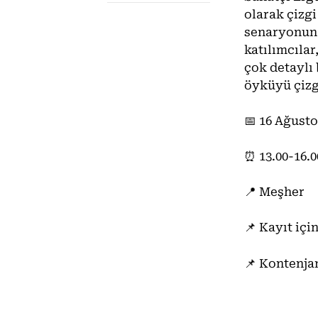
olarak çizgi
senaryonun 
katılımcıla
çok detaylı
öyküyü çizg
📅 16 Ağust
⏰ 13.00-16.0
📍 Meşher
📌 Kayıt iç
📌 Kontenja