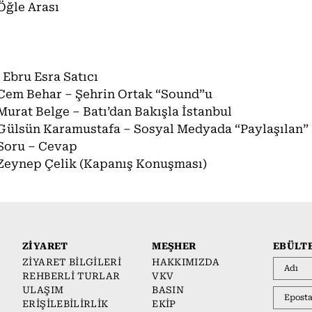
Öğle Arası
 Ebru Esra Satıcı
Cem Behar – Şehrin Ortak “Sound”u
Murat Belge – Batı’dan Bakışla İstanbul
Gülsün Karamustafa – Sosyal Medyada “Paylaşılan” 
Soru – Cevap
Zeynep Çelik (Kapanış Konuşması)
ZİYARET
MEŞHER
EBÜLT
ZİYARET BİLGİLERİ
HAKKIMIZDA
REHBERLİ TURLAR
VKV
ULAŞIM
BASIN
ERİŞİLEBİLİRLİK
EKİP