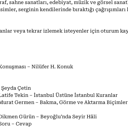
raf, sahne sanatları, edebiyat, müzik ve görsel sana
simler, serginin kendilerinde bıraktığı çağrışımları 
.
ranlar veya tekrar izlemek isteyenler için oturum k
 Konuşması – Nilüfer H. Konuk
 Şeyda Çetin
Latife Tekin – İstanbul Üstüne İstanbul Kuranlar
Murat Germen – Bakma, Görme ve Aktarma Biçimleri:
Dikmen Gürün – Beyoğlu’nda Seyir Hâli
Soru – Cevap